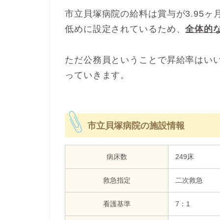
市立貝塚病院の給料は賞与が3.95
低めに設定されているため、
全体的
ただ公務員ということで昇給率はい
っていきます。
市立貝塚病院の施設情報
病床数
249床
救急指定
二次救急
看護基準
7：1