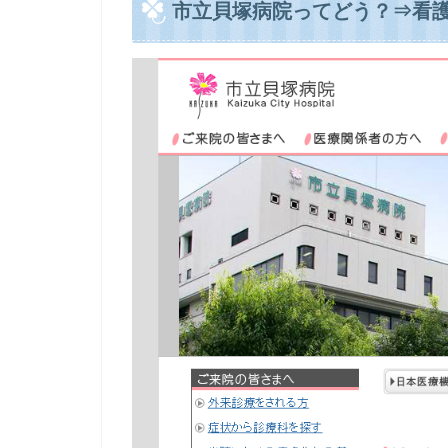
市立貝塚病院ってどう？⇒看