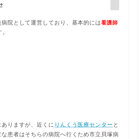
核病院として運営しており、基本的には
看護師
す。
はありますが、近くに
りんくう医療センター
と
症な患者はそちらの病院へ行くため市立貝塚病