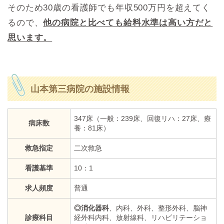
そのため30歳の看護師でも年収500万円を超えてく
るので、
他の病院と比べても給料水準は高い方だと
思います。
山本第三病院の施設情報
347床（一般：239床、回復リハ：27床、療
病床数
養：81床）
救急指定
二次救急
看護基準
10：1
求人頻度
普通
◎消化器科
、内科、外科、整形外科、脳神
診療科目
経外科内科、放射線科、リハビリテーショ