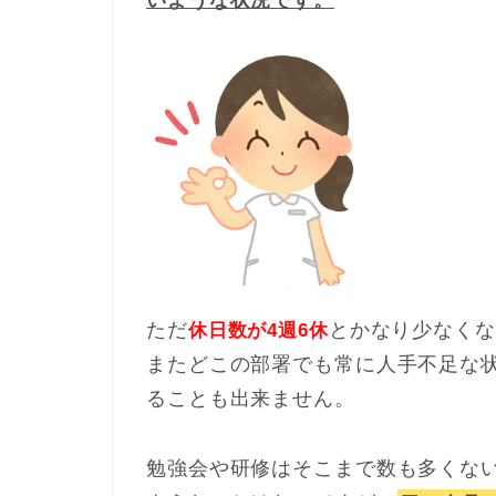
いような状況です。
ただ
とかなり少なくな
休日数が4週6休
またどこの部署でも常に人手不足な
ることも出来ません。
勉強会や研修はそこまで数も多くな