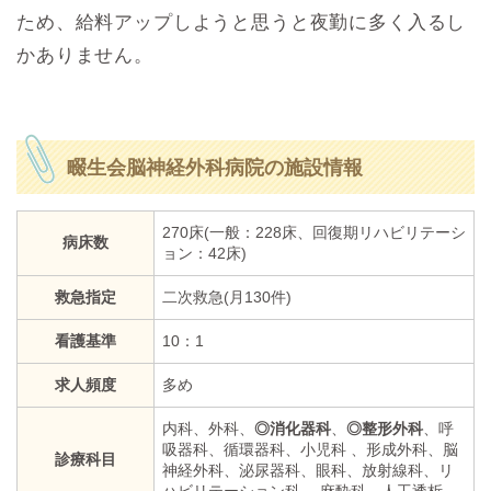
ため、給料アップしようと思うと夜勤に多く入るし
かありません。
畷生会脳神経外科病院の施設情報
270床(一般：228床、回復期リハビリテーシ
病床数
ョン：42床)
救急指定
二次救急(月130件)
看護基準
10：1
求人頻度
多め
内科、外科、
◎消化器科
、
◎整形外科
、呼
吸器科、循環器科、小児科 、形成外科、脳
診療科目
神経外科、泌尿器科、眼科、放射線科、リ
ハビリテーション科、 麻酔科、人工透析