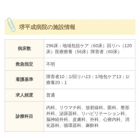
堺平成病院の施設情報
296床：地域包括ケア（60床）回リハ（120
病床数
床）医療療養（56床）障害者（60床）
救急指定
不明
障害者10：1/回リハ13：1/地包ケア13：1/
看護基準
療養20：1
求人頻度
普通
内科、リウマチ科、放射線科、眼科、整形
外科、泌尿器科、リハビリテーション科、
診療科目
脳神経外科、皮膚科、外科、心療内科、消
化器科、循環器科、麻酔科