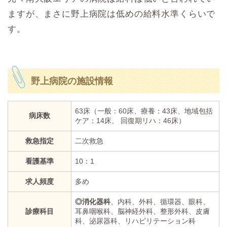
ますが、まさに野上病院は低めの給料水準くらいで
す。
野上病院の施設情報
63床（一般：60床、療養：43床、地域包括
病床数
ケア：14床、 回復期リハ：46床）
救急指定
二次救急
看護基準
10：1
求人頻度
多め
◎消化器科
、内科、外科、循環器、眼科、
診療科目
耳鼻咽喉科、脳神経外科、整形外科、皮膚
科、泌尿器科、リハビリテーション科