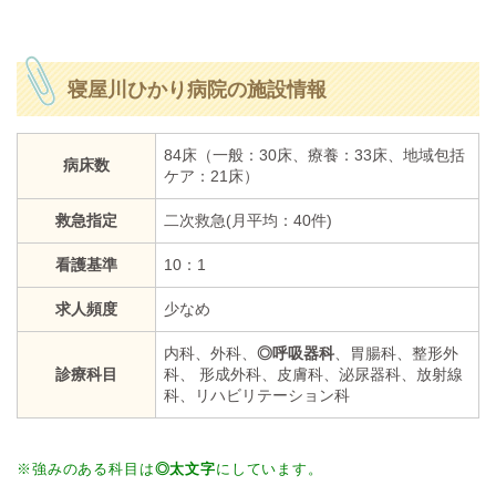
寝屋川ひかり病院の施設情報
84床（一般：30床、療養：33床、地域包括
病床数
ケア：21床）
救急指定
二次救急(月平均：40件)
看護基準
10：1
求人頻度
少なめ
内科、外科、
◎呼吸器科
、胃腸科、整形外
診療科目
科、 形成外科、皮膚科、泌尿器科、放射線
科、リハビリテーション科
※強みのある科目は
◎太文字
にしています。