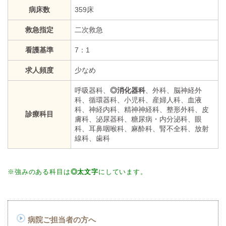
病床数
359床
救急指定
二次救急
看護基準
7：1
求人頻度
少なめ
呼吸器科、
◎消化器科
、外科、脳神経外
科、循環器科、小児科、産婦人科、血液
科、神経内科、精神神経科、整形外科、皮
診療科目
膚科、泌尿器科、糖尿病・内分泌科、眼
科、耳鼻咽喉科、麻酔科、腎不全科、放射
線科、歯科
※強みのある科目は
◎太文字
にしています。
病院ご担当者の方へ