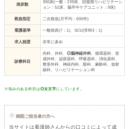
300床(一般：239床、回復期リハビリテーシ
病床数
ョン：52床、脳卒中ケアユニット：9床)
救急指定
二次救急(月平均：600件)
看護基準
一般病床(7：1)、SCU(常時3：1)
求人頻度
非常に多め
内科、外科、
◎脳神経外科
、循環器科、形
成外科、泌尿器科、呼吸器科、消化器科、
診療科目
整形外科、神経内科、眼科、麻酔科、放射
線科、リハビリテーション科
※強みのある科目は
◎太文字
にしています。
病院ご担当者の方へ
当サイトは看護師さんからの口コミによって成